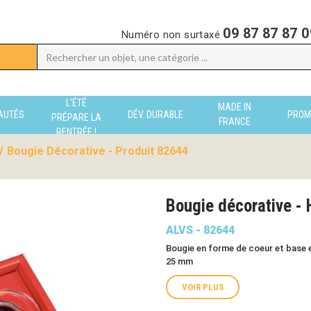
09 87 87 87 0
Numéro non surtaxé
L'ÉTÉ
MADE IN
AUTÉS
DÉV. DURABLE
PROM
PRÉPARE LA
FRANCE
RENTRÉE !
/
Bougie Décorative - Produit 82644
Bougie décorative -
ALVS - 82644
Bougie en forme de coeur et base e
25 mm
VOIR PLUS