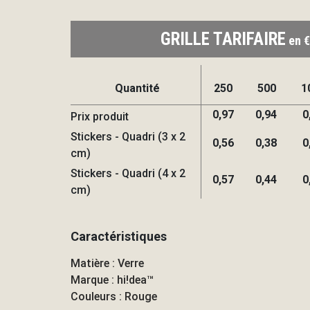
GRILLE TARIFAIRE
en €
Quantité
250
500
1
0,97
0,94
0
Prix produit
Stickers - Quadri (3 x 2
0,56
0,38
0
cm)
Stickers - Quadri (4 x 2
0,57
0,44
0
cm)
Caractéristiques
Matière : Verre
Marque : hi!dea™
Couleurs : Rouge