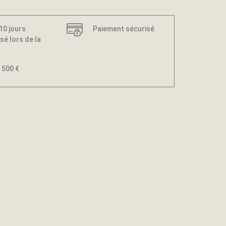
 10 jours
Paiement sécurisé
sé lors de la
 500 €