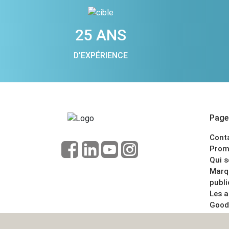
25 ANS
D'EXPÉRIENCE
Pages
Cont
Prom
Qui 
Marq
publi
Les 
Good
CGV
Menti