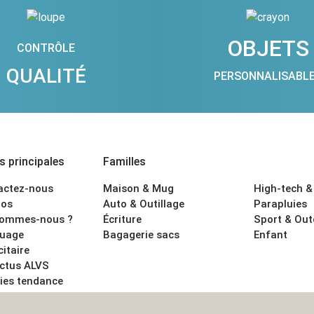
OBJETS
CONTRÔLE
QUALITÉ
PERSONNALISABL
 principales
Familles
actez-nous
Maison & Mug
High-tech &
os
Auto & Outillage
Parapluies
sommes-nous ?
Écriture
Sport & Ou
uage
Bagagerie sacs
Enfant
citaire
actus ALVS
ies tendance
ons légales