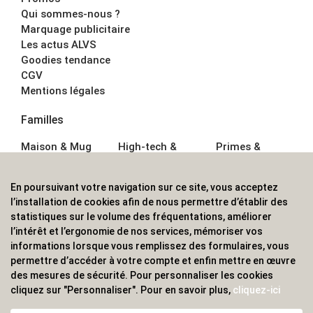
Qui sommes-nous ?
Marquage publicitaire
Les actus ALVS
Goodies tendance
CGV
Mentions légales
Familles
Maison & Mug
High-tech &
Primes &
Auto &
Multimédia
Goodies
Outillage
Parapluies
Alimentation &
En poursuivant votre navigation sur ce site, vous acceptez
Écriture
Sport &
Boisson
l’installation de cookies afin de nous permettre d’établir des
Bagagerie sacs
Outdoor
Textile &
statistiques sur le volume des fréquentations, améliorer
Enfant
Casquette
l’intérêt et l’ergonomie de nos services, mémoriser vos
Accessoires de
informations lorsque vous remplissez des formulaires, vous
bureau
permettre d’accéder à votre compte et enfin mettre en œuvre
ALVS, fournisseur d'objets publicitaires, pour les
des mesures de sécurité. Pour personnaliser les cookies
cliquez sur "Personnaliser". Pour en savoir plus,
cliquez-ici
professionnels. Une implantation nationale, une
couverture internationale.