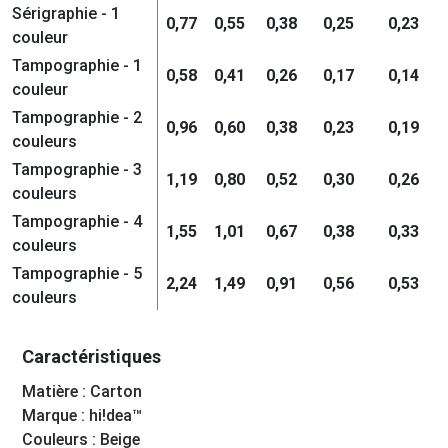
Sérigraphie - 1
0,77
0,55
0,38
0,25
0,23
couleur
Tampographie - 1
0,58
0,41
0,26
0,17
0,14
couleur
Tampographie - 2
0,96
0,60
0,38
0,23
0,19
couleurs
Tampographie - 3
1,19
0,80
0,52
0,30
0,26
couleurs
Tampographie - 4
1,55
1,01
0,67
0,38
0,33
couleurs
Tampographie - 5
2,24
1,49
0,91
0,56
0,53
couleurs
Caractéristiques
Matière : Carton
Marque : hi!dea™
Couleurs : Beige