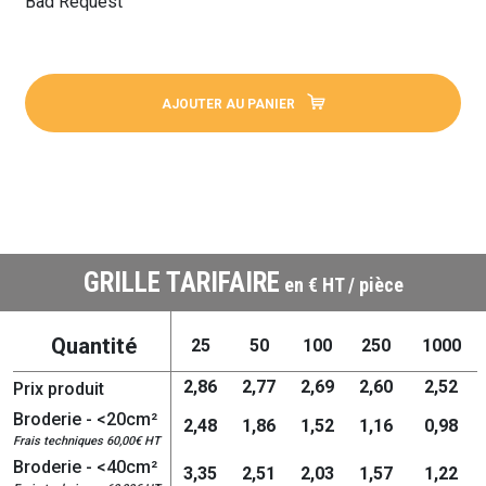
Bad Request
AJOUTER AU PANIER
GRILLE TARIFAIRE
en € HT / pièce
Quantité
25
50
100
250
1000
2,86
2,77
2,69
2,60
2,52
Prix produit
Broderie - <20cm²
2,48
1,86
1,52
1,16
0,98
Frais techniques 60,00€ HT
Broderie - <40cm²
3,35
2,51
2,03
1,57
1,22