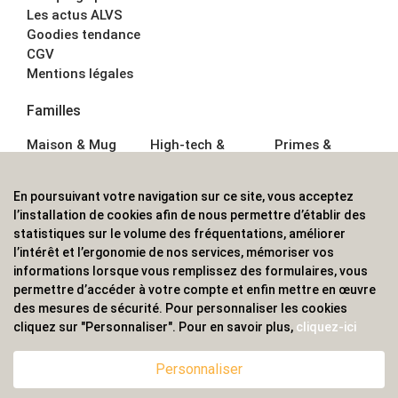
Les actus ALVS
Goodies tendance
CGV
Mentions légales
Familles
Maison & Mug
High-tech &
Primes &
Auto &
Multimédia
Goodies
Outillage
Parapluies
Alimentation &
En poursuivant votre navigation sur ce site, vous acceptez
Écriture
Sport &
Boisson
l’installation de cookies afin de nous permettre d’établir des
Bagagerie sacs
Outdoor
Textile &
statistiques sur le volume des fréquentations, améliorer
Enfant
Casquette
l’intérêt et l’ergonomie de nos services, mémoriser vos
Accessoires de
informations lorsque vous remplissez des formulaires, vous
bureau
permettre d’accéder à votre compte et enfin mettre en œuvre
ALVS, fournisseur d'objets publicitaires, pour les
des mesures de sécurité. Pour personnaliser les cookies
cliquez sur "Personnaliser". Pour en savoir plus,
cliquez-ici
professionnels. Une implantation nationale, une
couverture internationale.
Personnaliser