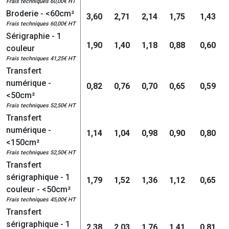
Frais techniques 60,00€ HT
Broderie - <60cm²
3,60
2,71
2,14
1,75
1,43
Frais techniques 60,00€ HT
Sérigraphie - 1
1,90
1,40
1,18
0,88
0,60
couleur
Frais techniques 41,25€ HT
Transfert
numérique -
0,82
0,76
0,70
0,65
0,59
<50cm²
Frais techniques 52,50€ HT
Transfert
numérique -
1,14
1,04
0,98
0,90
0,80
<150cm²
Frais techniques 52,50€ HT
Transfert
sérigraphique - 1
1,79
1,52
1,36
1,12
0,65
couleur - <50cm²
Frais techniques 45,00€ HT
Transfert
sérigraphique - 1
2,38
2,03
1,76
1,41
0,81