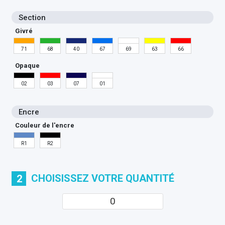
Section
Givré
71
68
40
67
69
63
66
Opaque
02
03
07
01
Encre
Couleur de l'encre
R1
R2
CHOISISSEZ VOTRE QUANTITÉ
2