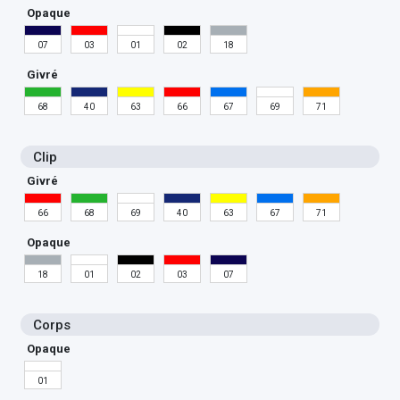
Opaque
07
03
01
02
18
Givré
68
40
63
66
67
69
71
Clip
Givré
66
68
69
40
63
67
71
Opaque
18
01
02
03
07
Corps
Opaque
01