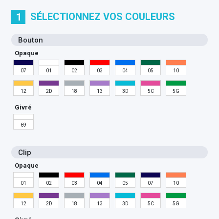
SÉLECTIONNEZ VOS COULEURS
1
Bouton
Opaque
07
01
02
03
04
05
10
12
2D
18
13
3D
5C
5G
Givré
69
Clip
Opaque
01
02
03
04
05
07
10
12
2D
18
13
3D
5C
5G