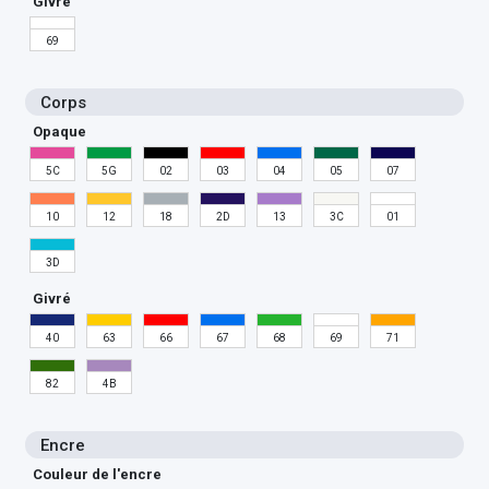
Givré
69
Corps
Opaque
5C
5G
02
03
04
05
07
10
12
18
2D
13
3C
01
3D
Givré
40
63
66
67
68
69
71
82
4B
Encre
Couleur de l'encre