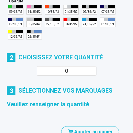
Opaque
59/35/R2
14/35/R2
10/35/R2
01/35/R2
02/35/R2
07/35/R2
07/35/R1
06/35/R2
27/35/R2
03/35/R2
24/35/R2
01/35/R1
12/35/R2
02/35/R1
CHOISISSEZ VOTRE QUANTITÉ
2
SÉLECTIONNEZ VOS MARQUAGES
3
Veuillez renseigner la quantité
Ajouter au panier