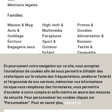
Mentions légales
Familles
Maison & Mug
High-tech &
Primes &
Auto &
Multimédia
Goodies
Outillage
Parapluies
Alimentation &
Écriture
Sport &
Boisson
Bagagerie sacs
Outdoor
Textile &
Enfant
Casquette
Accessoires de
bureau
En poursuivant votre navigation sur ce site, vous acceptez
ALVS, fournisseur d'objets publicitaires, pour les
l’installation de cookies afin de nous permettre d’établir des
statistiques sur le volume des fréquentations, améliorer l’intérêt
professionnels. Une implantation nationale, une
et l’ergonomie de nos services, mémoriser vos informations
couverture internationale.
lorsque vous remplissez des formulaires, vous permettre
d’accéder à votre compte et enfin mettre en œuvre des mesures
de sécurité. Pour personnaliser les cookies cliquez sur
"Personnaliser". Pour en savoir plus,
cliquez-ici
© 2020 ALVS