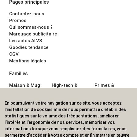
Pages principales
Contactez-nous
Promos
Qui sommes-nous ?
Marquage publicitaire
Les actus ALVS
Goodies tendance
CGV
Mentions légales
Familles
Maison & Mug
High-tech &
Primes &
Auto &
Multimédia
Goodies
Outillage
Parapluies
Alimentation &
En poursuivant votre navigation sur ce site, vous acceptez
Écriture
Sport &
Boisson
l’installation de cookies afin de nous permettre d’établir des
Bagagerie sacs
Outdoor
Textile &
statistiques sur le volume des fréquentations, améliorer
Enfant
Casquette
l’intérêt et l’ergonomie de nos services, mémoriser vos
Accessoires de
informations lorsque vous remplissez des formulaires, vous
bureau
permettre d’accéder à votre compte et enfin mettre en œuvre