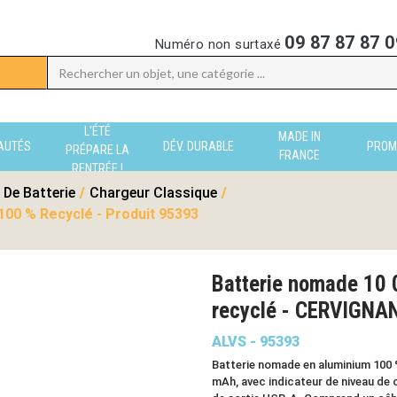
09 87 87 87 0
Numéro non surtaxé
L'ÉTÉ
MADE IN
AUTÉS
DÉV. DURABLE
PROM
PRÉPARE LA
FRANCE
RENTRÉE !
 De Batterie
/
Chargeur Classique
/
00 % Recyclé - Produit 95393
Batterie nomade 10
recyclé - CERVIGNA
ALVS - 95393
Batterie nomade en aluminium 100 %
mAh, avec indicateur de niveau de 