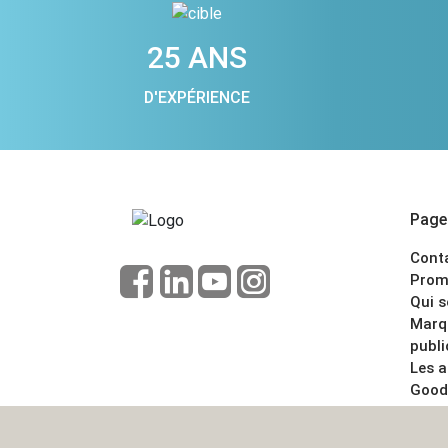
25 ANS
D'EXPÉRIENCE
Pages
Cont
Prom
Qui 
Marq
publi
Les 
Good
CGV
Menti