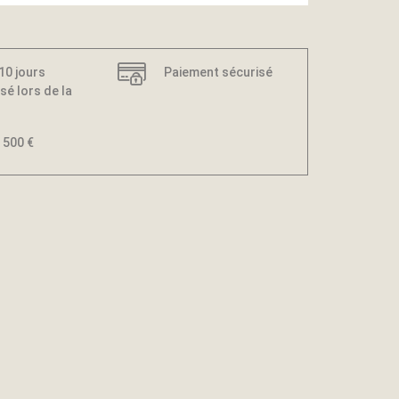
 10 jours
Paiement sécurisé
sé lors de la
 500 €