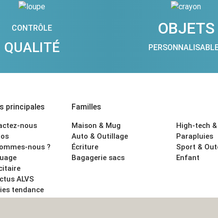
OBJETS
CONTRÔLE
QUALITÉ
PERSONNALISABL
 principales
Familles
actez-nous
Maison & Mug
High-tech &
os
Auto & Outillage
Parapluies
sommes-nous ?
Écriture
Sport & Ou
uage
Bagagerie sacs
Enfant
citaire
actus ALVS
ies tendance
ons légales