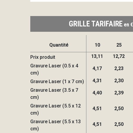
GRILLE TARIFAIRE
en €
Quantité
10
25
13,11
12,72
Prix produit
Gravure Laser (0.5 x 4
4,17
2,23
cm)
4,31
2,30
Gravure Laser (1 x 7 cm)
Gravure Laser (3.5 x 7
4,40
2,39
cm)
Gravure Laser (5.5 x 12
4,51
2,50
cm)
Gravure Laser (5.5 x 13
4,51
2,50
cm)