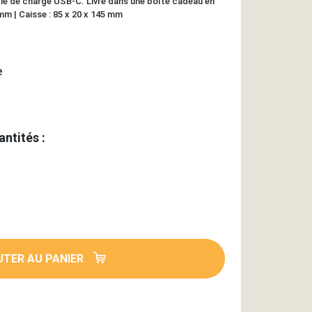
e de charge USB-C. Livré dans une boîte cadeau en
 mm | Caisse : 85 x 20 x 145 mm
e
antités :
TER AU PANIER