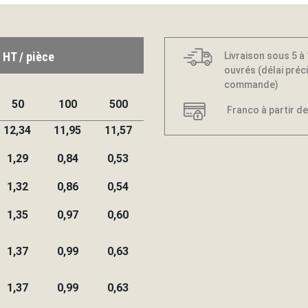
 HT / pièce
Livraison sous 5 à
ouvrés (délai préci
commande)
50
100
500
Franco à partir de
12,34
11,95
11,57
1,29
0,84
0,53
1,32
0,86
0,54
1,35
0,97
0,60
1,37
0,99
0,63
1,37
0,99
0,63