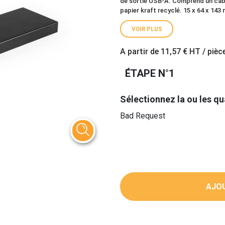
de sortie USB-A. Comprend un câbl
papier kraft recyclé. 15 x 64 x 143
VOIR PLUS
A partir de
11,57 €
HT / pièc
ÉTAPE N°1
Sélectionnez la ou les qu
Bad Request
AJOU