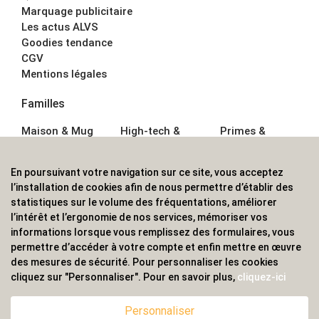
Marquage publicitaire
Les actus ALVS
Goodies tendance
CGV
Mentions légales
Familles
Maison & Mug
High-tech &
Primes &
Auto &
Multimédia
Goodies
Outillage
Parapluies
Alimentation &
En poursuivant votre navigation sur ce site, vous acceptez
Écriture
Sport &
Boisson
l’installation de cookies afin de nous permettre d’établir des
Bagagerie sacs
Outdoor
Textile &
statistiques sur le volume des fréquentations, améliorer
Enfant
Casquette
l’intérêt et l’ergonomie de nos services, mémoriser vos
Accessoires de
informations lorsque vous remplissez des formulaires, vous
bureau
permettre d’accéder à votre compte et enfin mettre en œuvre
ALVS, fournisseur d'objets publicitaires, pour les
des mesures de sécurité. Pour personnaliser les cookies
cliquez sur "Personnaliser". Pour en savoir plus,
cliquez-ici
professionnels. Une implantation nationale, une
couverture internationale.
Personnaliser