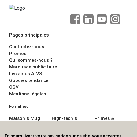
Pages principales
Contactez-nous
Promos
Qui sommes-nous ?
Marquage publicitaire
Les actus ALVS
Goodies tendance
CGV
Mentions légales
Familles
Maison & Mug
High-tech &
Primes &
Auto &
Multimédia
Goodies
Outillage
Parapluies
Alimentation &
En poursuivant votre navigation sur ce site, vous acceptez