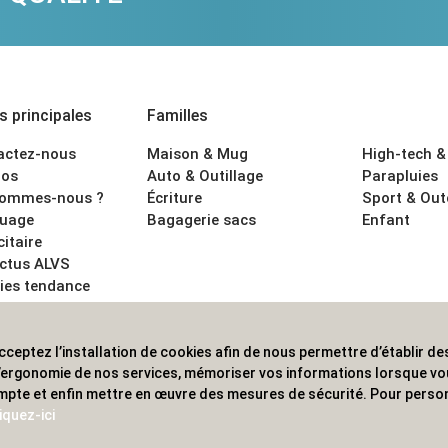
 principales
Familles
actez-nous
Maison & Mug
High-tech &
os
Auto & Outillage
Parapluies
sommes-nous ?
Écriture
Sport & Ou
uage
Bagagerie sacs
Enfant
citaire
actus ALVS
ies tendance
ons légales
cceptez l’installation de cookies afin de nous permettre d’établir des
 les professionnels. Une implantation nationale, une couverture in
 l’ergonomie de nos services, mémoriser vos informations lorsque v
mpte et enfin mettre en œuvre des mesures de sécurité. Pour person
iquez-ici