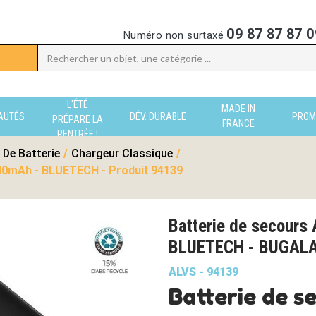
09 87 87 87 0
Numéro non surtaxé
L'ÉTÉ
MADE IN
AUTÉS
DÉV. DURABLE
PROM
PRÉPARE LA
FRANCE
RENTRÉE !
 De Batterie
/
Chargeur Classique
/
00mAh - BLUETECH - Produit 94139
Batterie de secours
BLUETECH - BUGAL
ALVS - 94139
Batterie de s