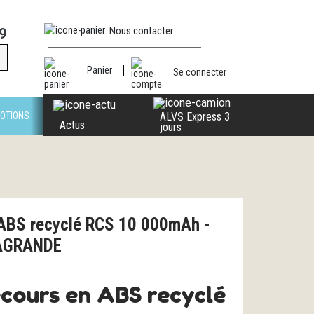
Nous contacter
9
Panier
Se connecter
OTIONS
ALVS Express 3
Actus
jours
 ABS recyclé RCS 10 000mAh -
AGRANDE
ecours en ABS recyclé