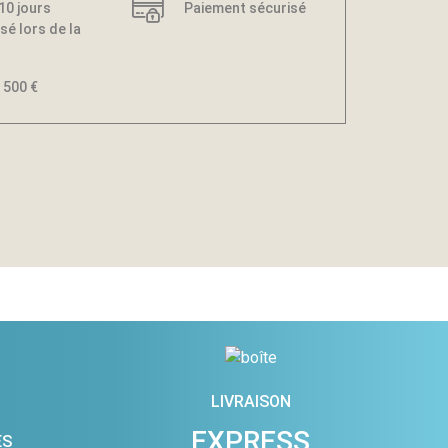
 10 jours
Paiement sécurisé
sé lors de la
 500 €
LIVRAISON
EXPRESS
ES