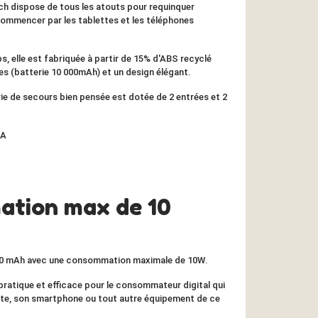
ch dispose de tous les atouts pour requinquer
 commencer par les
tablettes
et les
téléphones
, elle est fabriquée à partir de
15% d'ABS recyclé
ces
(batterie 10 000mAh) et un
design élégant.
rie de secours bien pensée est dotée de
2 entrées et 2
2A
tion max de 10
00 mA
h avec une consommation maximale de
10W
.
pratique et efficace
pour le consommateur digital qui
ette, son smartphone ou tout autre équipement de ce