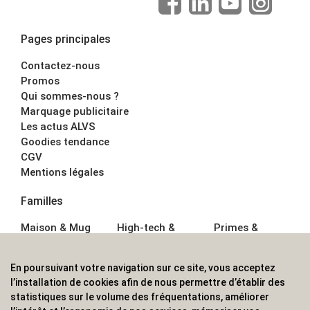
Pages principales
Contactez-nous
Promos
Qui sommes-nous ?
Marquage publicitaire
Les actus ALVS
Goodies tendance
CGV
Mentions légales
Familles
Maison & Mug
High-tech &
Primes &
Auto &
Multimédia
Goodies
Outillage
Parapluies
Alimentation &
En poursuivant votre navigation sur ce site, vous acceptez
Écriture
Sport &
Boisson
l’installation de cookies afin de nous permettre d’établir des
Bagagerie sacs
Outdoor
Textile &
statistiques sur le volume des fréquentations, améliorer
Enfant
Casquette