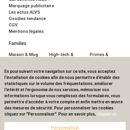
Marquage publicitaire
Les actus ALVS
Goodies tendance
CGV
Mentions légales
Familles
Maison & Mug
High-tech &
Primes &
Auto &
Multimédia
Goodies
Outillage
Parapluies
Alimentation &
En poursuivant votre navigation sur ce site, vous acceptez
Écriture
Sport &
Boisson
l’installation de cookies afin de nous permettre d’établir des
Bagagerie sacs
Outdoor
Textile &
statistiques sur le volume des fréquentations, améliorer
Enfant
Casquette
l’intérêt et l’ergonomie de nos services, mémoriser vos
Accessoires de
informations lorsque vous remplissez des formulaires, vous
bureau
permettre d’accéder à votre compte et enfin mettre en œuvre
ALVS, fournisseur d'objets publicitaires, pour les
des mesures de sécurité. Pour personnaliser les cookies
cliquez sur "Personnaliser". Pour en savoir plus,
cliquez-ici
professionnels. Une implantation nationale, une
couverture internationale.
Personnaliser