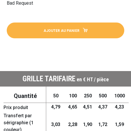
Bad Request
AJOUTER AU PANIER
GRILLE TARIFAIRE
en € HT / pièce
Quantité
50
100
250
500
1000
4,79
4,65
4,51
4,37
4,23
Prix produit
Transfert par
sérigraphie (1
3,03
2,28
1,90
1,72
1,59
couleur)