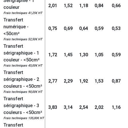
Sérigraphie - 1
2,01
1,52
1,18
0,84
0,66
couleur
Frais techniques 41,25€ HT
Transfert
numérique -
0,75
0,69
0,64
0,59
0,53
<50cm²
Frais techniques 52,50€ HT
Transfert
sérigraphique - 1
1,72
1,45
1,30
1,05
0,59
couleur - <50cm²
Frais techniques 45,00€ HT
Transfert
sérigraphique - 2
2,77
2,29
1,92
1,53
0,87
couleurs - <50cm²
Frais techniques 90,00€ HT
Transfert
sérigraphique - 3
3,83
3,14
2,54
2,02
1,16
couleurs - <50cm²
Frais techniques 135,00€ HT
Transfert