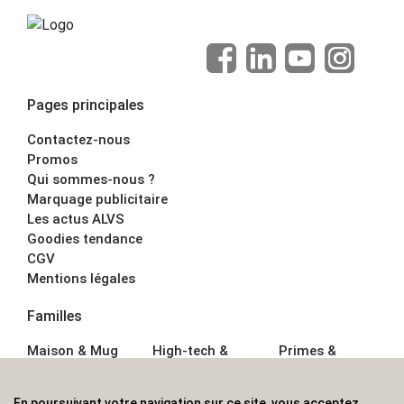
Pages principales
Contactez-nous
Promos
Qui sommes-nous ?
Marquage publicitaire
Les actus ALVS
Goodies tendance
CGV
Mentions légales
Familles
Maison & Mug
High-tech &
Primes &
Auto &
Multimédia
Goodies
Outillage
Parapluies
Alimentation &
En poursuivant votre navigation sur ce site, vous acceptez