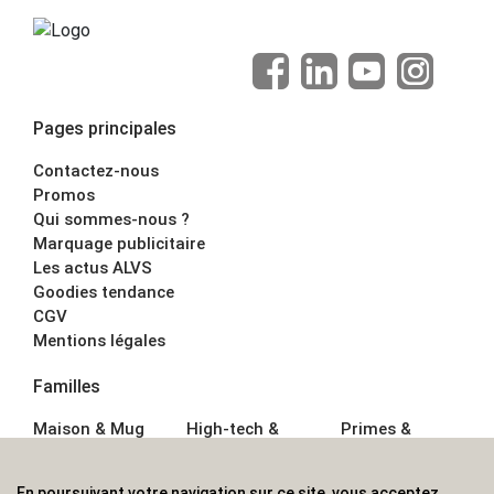
Pages principales
Contactez-nous
Promos
Qui sommes-nous ?
Marquage publicitaire
Les actus ALVS
Goodies tendance
CGV
Mentions légales
Familles
Maison & Mug
High-tech &
Primes &
Auto &
Multimédia
Goodies
Outillage
Parapluies
Alimentation &
En poursuivant votre navigation sur ce site, vous acceptez