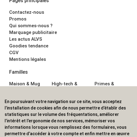
Pages principales
Contactez-nous
Promos
Qui sommes-nous ?
Marquage publicitaire
Les actus ALVS
Goodies tendance
CGV
Mentions légales
Familles
Maison & Mug
High-tech &
Primes &
Auto &
Multimédia
Goodies
Outillage
Parapluies
Alimentation &
En poursuivant votre navigation sur ce site, vous acceptez
Écriture
Sport &
Boisson
l’installation de cookies afin de nous permettre d’établir des
Bagagerie sacs
Outdoor
Textile &
statistiques sur le volume des fréquentations, améliorer
Enfant
Casquette
l’intérêt et l’ergonomie de nos services, mémoriser vos
Accessoires de
informations lorsque vous remplissez des formulaires, vous
bureau
permettre d’accéder à votre compte et enfin mettre en œuvre