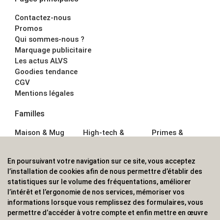
Contactez-nous
Promos
Qui sommes-nous ?
Marquage publicitaire
Les actus ALVS
Goodies tendance
CGV
Mentions légales
Familles
Maison & Mug
High-tech &
Primes &
Auto &
Multimédia
Goodies
Outillage
Parapluies
Alimentation &
En poursuivant votre navigation sur ce site, vous acceptez
Écriture
Sport &
Boisson
l’installation de cookies afin de nous permettre d’établir des
Bagagerie sacs
Outdoor
Textile &
statistiques sur le volume des fréquentations, améliorer
Enfant
Casquette
l’intérêt et l’ergonomie de nos services, mémoriser vos
Accessoires de
informations lorsque vous remplissez des formulaires, vous
bureau
permettre d’accéder à votre compte et enfin mettre en œuvre