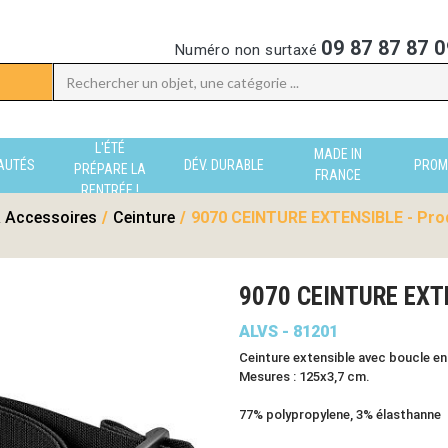
09 87 87 87 0
Numéro non surtaxé
L'ÉTÉ
MADE IN
AUTÉS
DÉV. DURABLE
PROM
PRÉPARE LA
FRANCE
RENTRÉE !
 Accessoires
/
Ceinture
/
9070 CEINTURE EXTENSIBLE - Prod
9070 CEINTURE EXT
ALVS - 81201
Ceinture extensible avec boucle en
Mesures : 125x3,7 cm.
77% polypropylene, 3% élasthanne