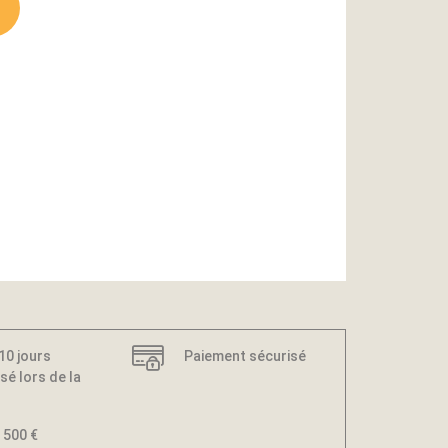
 10 jours
Paiement sécurisé
sé lors de la
 500 €