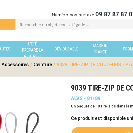
09 87 87 87 0
Numéro non surtaxé
L'ÉTÉ
MADE IN
AUTÉS
DÉV. DURABLE
PROM
PRÉPARE LA
FRANCE
RENTRÉE !
 Accessoires
/
Ceinture
/
9039 TIRE-ZIP DE COULEURS - Pro
9039 TIRE-ZIP DE C
ALVS - 81189
Un paquet de 10 tire-zips dans la 
Ce produit est disponible un