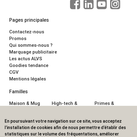
Pages principales
Contactez-nous
Promos
Qui sommes-nous ?
Marquage publicitaire
Les actus ALVS
Goodies tendance
CGV
Mentions légales
Familles
Maison & Mug
High-tech &
Primes &
Auto &
Multimédia
Goodies
Outillage
Parapluies
Alimentation &
En poursuivant votre navigation sur ce site, vous acceptez
Écriture
Sport &
Boisson
l’installation de cookies afin de nous permettre d’établir des
Bagagerie sacs
Outdoor
Textile &
statistiques sur le volume des fréquentations, améliorer