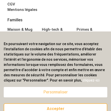
CGV
Mentions légales
Familles
Maison & Mug
High-tech &
Primes &
Auto &
Multimédia
Goodies
Outillage
Parapluies
Alimentation &
En poursuivant votre navigation sur ce site, vous acceptez
Écriture
Sport &
Boisson
l’installation de cookies afin de nous permettre d’établir des
Bagagerie sacs
Outdoor
Textile &
statistiques sur le volume des fréquentations, améliorer
Enfant
Casquette
l’intérêt et l’ergonomie de nos services, mémoriser vos
Accessoires de
informations lorsque vous remplissez des formulaires, vous
bureau
permettre d’accéder à votre compte et enfin mettre en œuvre
ALVS, fournisseur d'objets publicitaires, pour les
des mesures de sécurité. Pour personnaliser les cookies
cliquez sur "Personnaliser". Pour en savoir plus,
cliquez-ici
professionnels. Une implantation nationale, une
couverture internationale.
Personnaliser
Accepter
© 2020 ALVS