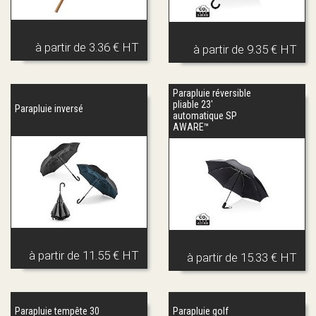
à partir de
3.36 € HT
à partir de
9.35 € HT
Parapluie réversible
pliable 23'
Parapluie inversé
automatique SP
AWARE™
à partir de
11.55 € HT
à partir de
15.33 € HT
Parapluie tempête 30
Parapluie golf