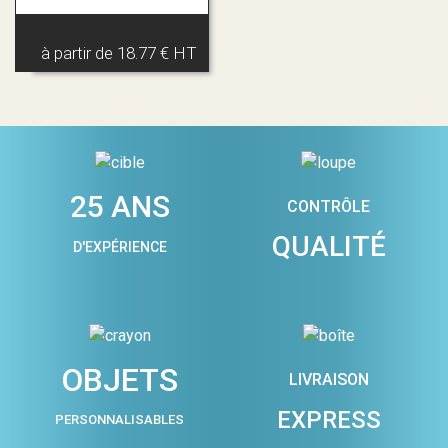
à partir de
18.77 € HT
25 ANS
CONTRÔLE
QUALITÉ
D'EXPÉRIENCE
OBJETS
LIVRAISON
EXPRESS
PERSONNALISABLES