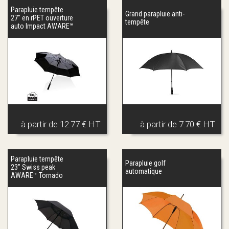
Parapluie tempête
Grand parapluie anti-
27" en rPET ouverture
tempête
auto Impact AWARE™
à partir de
12.77 € HT
à partir de
7.70 € HT
Parapluie tempête
Parapluie golf
23" Swiss peak
automatique
AWARE™ Tornado