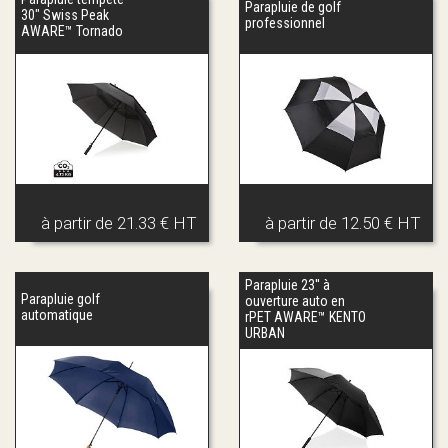
Parapluie de golf
30" Swiss Peak
professionnel
AWARE™ Tornado
à partir de
21.33 € HT
à partir de
12.50 € HT
Parapluie 23'' à
Parapluie golf
ouverture auto en
automatique
rPET AWARE™ KENTO
URBAN