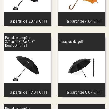
à partir de
20.49 € HT
à partir de
4.04 € HT
Parapluie tempête
27'' en RPET AWARE™
Parapluie de golf
Nordic Drift Trail
à partir de
17.04 € HT
à partir de
8.07 € HT
Parapluie tempête