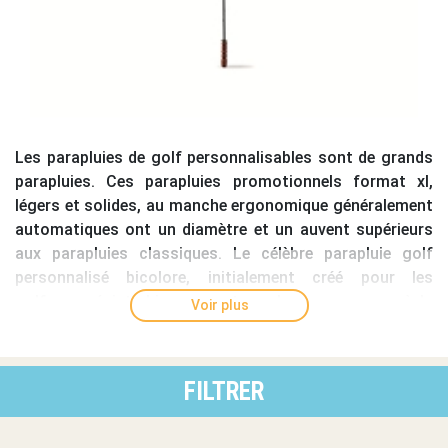
Les
parapluies de golf personnalisables
sont de
grands
parapluies
. Ces
parapluies promotionnels format xl
,
légers et solides, au manche ergonomique généralement
automatiques ont un diamètre et un auvent supérieurs
aux parapluies classiques. Le célèbre
parapluie golf
personnalisé
bicolore, initialement créé pour les
golfeurs, résiste bien au vent sur le green comme à la
Voir plus
ville. Pour bien abriter vos clients et bénéficier d'une
visibilité accrue, il ne vous reste plus qu'à faire floquer
vos
parapluies golf publicitaires
avec votre logo.
FILTRER