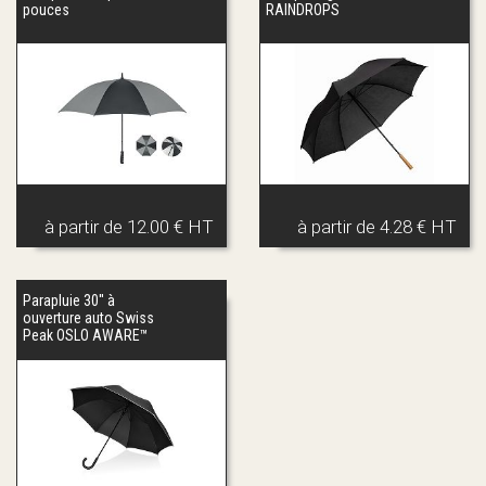
pouces
RAINDROPS
à partir de
12.00 € HT
à partir de
4.28 € HT
Parapluie 30'' à
ouverture auto Swiss
Peak OSLO AWARE™