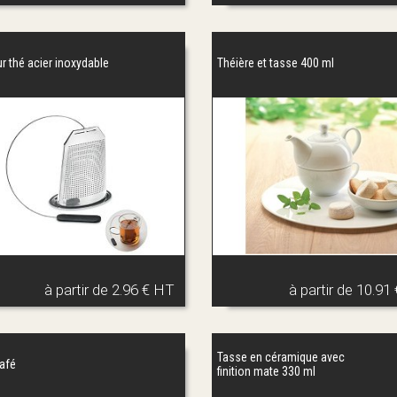
r thé acier inoxydable
Théière et tasse 400 ml
à partir de
2.96 € HT
à partir de
10.91
Tasse en céramique avec
café
finition mate 330 ml