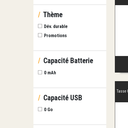
/
Thème
Dév. durable
Promotions
/
Capacité Batterie
0 mAh
Tasse 
/
Capacité USB
0 Go