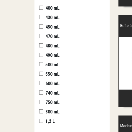
400 mL
430 mL
Boîte 
450 mL
470 mL
480 mL
490 mL
500 mL
550 mL
600 mL
740 mL
750 mL
800 mL
1,2 L
Machin