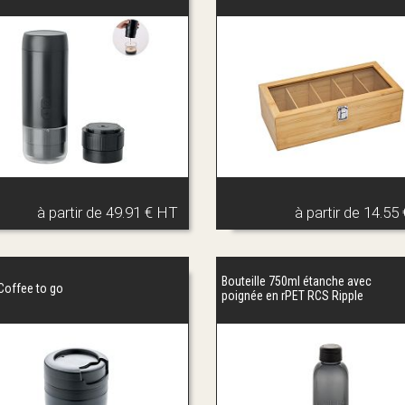
à partir de
49.91 € HT
à partir de
14.55
Bouteille 750ml étanche avec
Coffee to go
poignée en rPET RCS Ripple