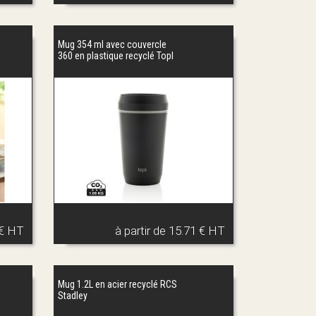
Mug 354 ml avec couvercle
360 en plastique recyclé Topl
 € HT
à partir de
15.71 € HT
Mug 1.2L en acier recyclé RCS
Stadley