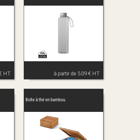
 € HT
à partir de
5.09 € HT
Boîte à thé en bambou