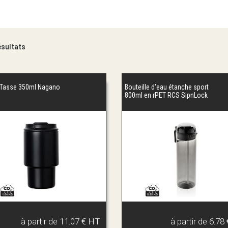
ésultats
Tasse 350ml Nagano
Bouteille d'eau étanche sport
800ml en rPET RCS SipnLock
à partir de
11.07 € HT
à partir de
6.78