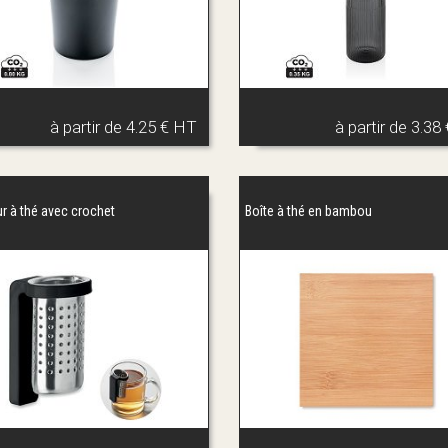
à partir de
4.25 € HT
à partir de
3.38
ur à thé avec crochet
Boîte à thé en bambou