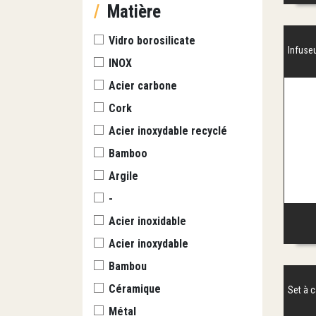
/
Matière
Vidro borosilicate
Infuseu
INOX
Acier carbone
Cork
Acier inoxydable recyclé
Bamboo
Argile
-
Acier inoxidable
Acier inoxydable
Bambou
Céramique
Set à 
Métal