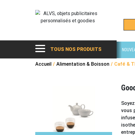
TOUS NOS PRODUITS
NOUVE
Accueil
/
Alimentation & Boisson
/
Café & T
Good
Soyez 
vous p
infuse
isoth
entrep