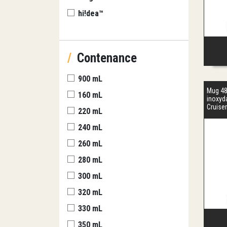
hi!dea™
/
Contenance
900 mL
Mug 48
160 mL
inoxyd
Cruiser
220 mL
240 mL
260 mL
280 mL
300 mL
320 mL
330 mL
350 mL