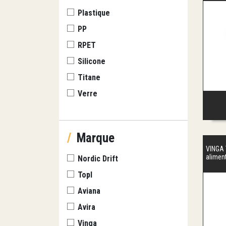
Plastique
PP
RPET
Silicone
Titane
Verre
/
Marque
VINGA 
alimen
Nordic Drift
Topl
Aviana
Avira
Vinga