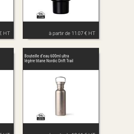
 € HT
à partir de
11.07 € HT
Bouteille d'eau 600ml ultra
légère titane Nordic Drift Trail