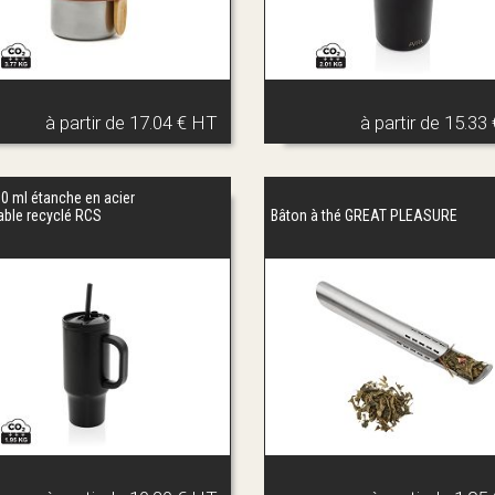
à partir de
17.04 € HT
à partir de
15.33
0 ml étanche en acier
able recyclé RCS
Bâton à thé GREAT PLEASURE