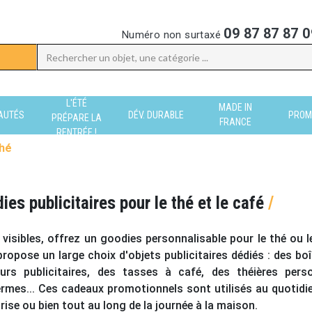
09 87 87 87 0
Numéro non surtaxé
L'ÉTÉ
MADE IN
AUTÉS
DÉV. DURABLE
PROM
PRÉPARE LA
FRANCE
RENTRÉE !
hé
ies publicitaires pour le thé et le café
/
visibles, offrez un
goodies personnalisable
pour le thé ou 
ropose un large choix d'
objets publicitaires
dédiés : des boî
urs publicitaires
, des tasses à café, des
théières pers
ermes... Ces
cadeaux promotionnels
sont utilisés au quotid
rise ou bien tout au long de la journée à la maison.