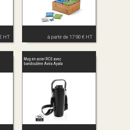
 € HT
à partir de
17.90 € HT
Mug en acier RCS avec
bandoulière Avira Ayala