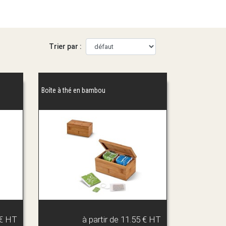
Trier par :
Boîte à thé en bambou
 € HT
à partir de
11.55 € HT