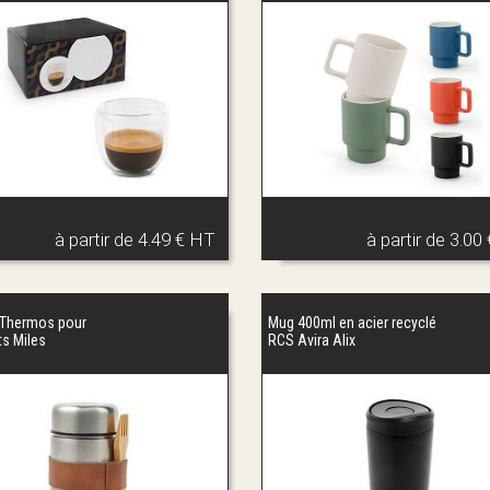
à partir de
4.49 € HT
à partir de
3.00
Thermos pour
Mug 400ml en acier recyclé
ts Miles
RCS Avira Alix