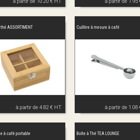
à partir de
10.20 € HT
à partir de
1.95
à thé ASSORTIMENT
Cuillère à mesure à café
à partir de
4.82 € HT
à partir de
1.08
e à café portable
Boîte à Thé TEA LOUNGE