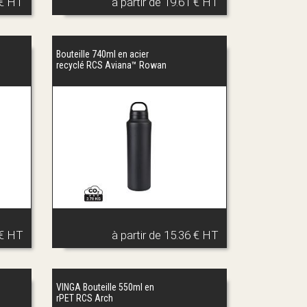
 € HT
à partir de
19.61 € HT
Bouteille 740ml en acier
recyclé RCS Aviana™ Rowan
 € HT
à partir de
15.36 € HT
VINGA Bouteille 550ml en
rPET RCS Arch