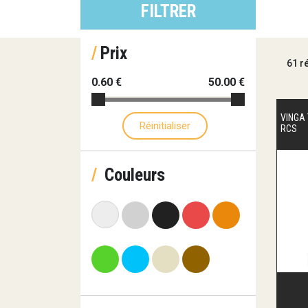
FILTRER
×
/
Prix
61 r
0.60 €
50.00 €
VINGA 
Réinitialiser
RCS
/
Couleurs