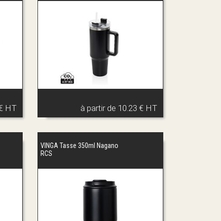
 € HT
à partir de
10.23 € HT
VINGA Tasse 350ml Nagano
RCS